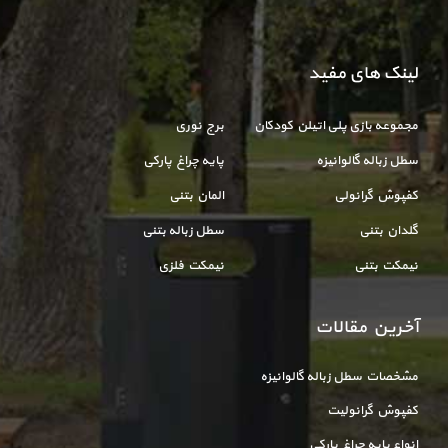
لینک های مفید
مجموعه بازی پلی اتیلن کودکان
برج نوری
سطل زباله گالوانیزه
پایه چراغ پارکی
کفپوش گرانولی
المان بتنی
گلدان بتنی
سطل زباله بتنی
نیمکت بتنی
نیمکت فلزی
آخرین مقالات
مشخصات سطل زباله گالوانیزه
کفپوش گرانولیت
انواع پایه چراغ پارکی