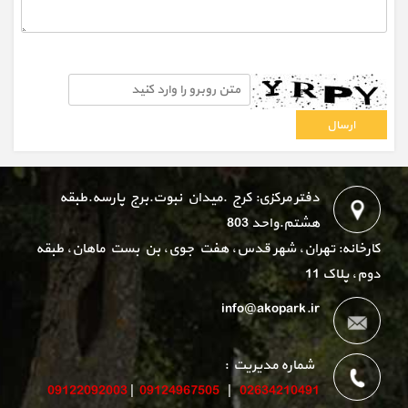
دفتر مرکزی: کرج .میدان نبوت.برج پارسه.طبقه
هشتم.واحد 803
کارخانه: تهران، شهر قدس، هفت جوی، بن بست ماهان، طبقه
دوم، پلاک 11
info@akopark.ir
شماره مدیریت :
09122092003
|
09124967505
|
02634210491