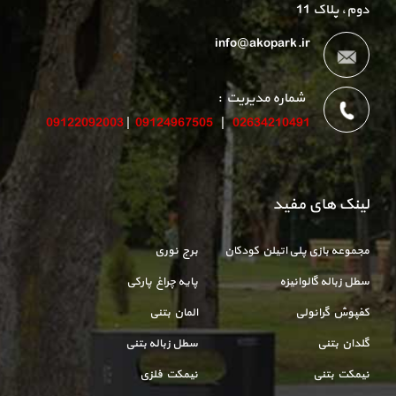
دوم، پلاک 11
info@akopark.ir
شماره مدیریت :
09122092003
|
09124967505
|
02634210491
لینک های مفید
مجموعه بازی پلی اتیلن کودکان
برج نوری
سطل زباله گالوانیزه
پایه چراغ پارکی
کفپوش گرانولی
المان بتنی
گلدان بتنی
سطل زباله بتنی
نیمکت بتنی
نیمکت فلزی