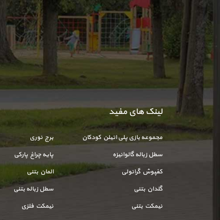
لینک های مفید
مجموعه بازی پلی اتیلن کودکان
برج نوری
سطل زباله گالوانیزه
پایه چراغ پارکی
کفپوش گرانولی
المان بتنی
گلدان بتنی
سطل زباله بتنی
نیمکت بتنی
نیمکت فلزی