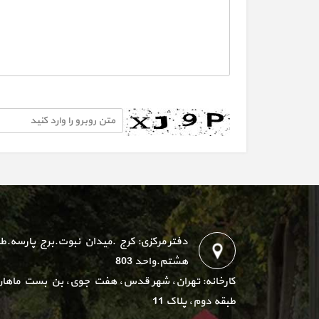
دفتر مرکزی: کرج .میدان نبوت.برج پارسه.ط
هشتم.واحد 803
کارخانه: تهران، شهر قدس، هفت جوی، بن بست ماهان
طبقه دوم، پلاک 11