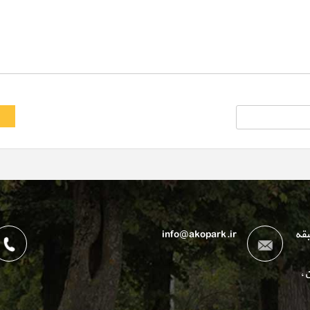
بقه
info@akopark.ir
،