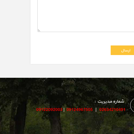
شماره مدیریت :
09122092003
|
09124967505
|
02634210491