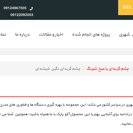
8
09124967505
09122092003
ن شهری
پروژه های انجام شده
اخبار و مقالات
درباره ما
تماس
چشم گربه ای یا میخ شبرنگ
چشم گربه ای نگین شیشه ای
ری در سراسر کشور می باشد؛ این مجموعه با بهره گیری دستگاه ها و فناوری های مدرن و
دامه برای آشنایی بهتر با این محصول آکو پارک با ما همراه باشید؛ همچنین شما می 
نمایید.