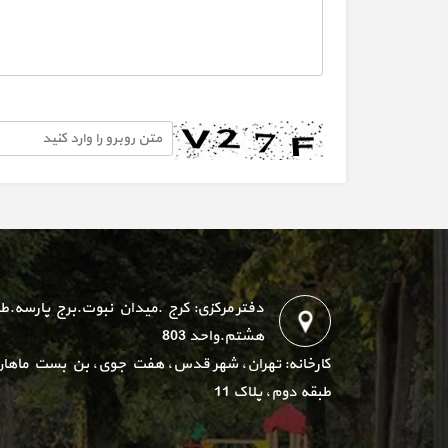
دفتر مرکزی: کرج .میدان نبوت.برج پارسه.ط
هشتم.واحد 803
کارخانه: تهران، شهر قدس، هفت جوی، بن بست ماهان
طبقه دوم، پلاک 11