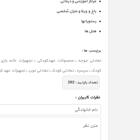
• مراکز آموزشی و درمانی
• باغ و ویلا و منزل شخصی
• رستورانها
• هتل ها
برچسب ها :
تعادلی جوجه
،
محصولات مهدکودکی
،
تجهیزات خانه بازی
،
کودک
،
سرسره
،
تعادلی کودک
،
تعادلی توپ
،
تجهیزات مهد ک
تعداد بازديد :
292
نظرات كاربران :