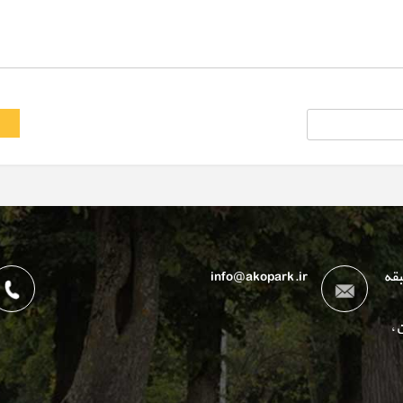
بقه
info@akopark.ir
،