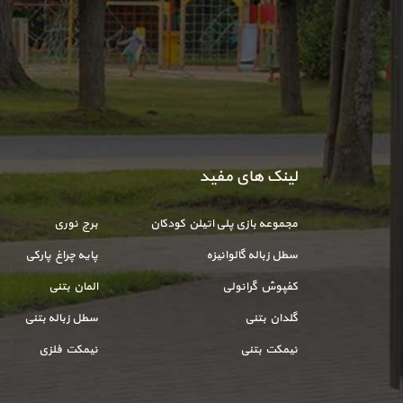
لینک های مفید
مجموعه بازی پلی اتیلن کودکان
برج نوری
سطل زباله گالوانیزه
پایه چراغ پارکی
کفپوش گرانولی
المان بتنی
گلدان بتنی
سطل زباله بتنی
نیمکت بتنی
نیمکت فلزی