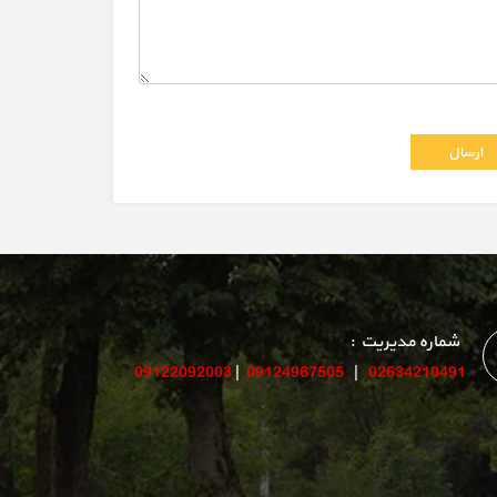
شماره مدیریت :
09122092003
|
09124967505
|
02634210491