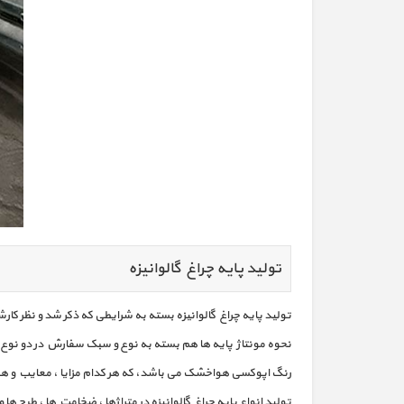
تولید پایه چراغ گالوانیزه
تولید پایه چراغ گالوانیزه بسته به شرایطی که ذکر شد و نظر کارشناس مربوطه می تواند در ارتفاع بین 6 الی 12 متر صورت گیرد . سطح 
رنگ اپوکسی هواخشک می باشد، که هر کدام مزایا ، معایب و ه
تولید انواع پایه چراغ گالوانیزه در متراژها ، ضخامت ها ، طرح 