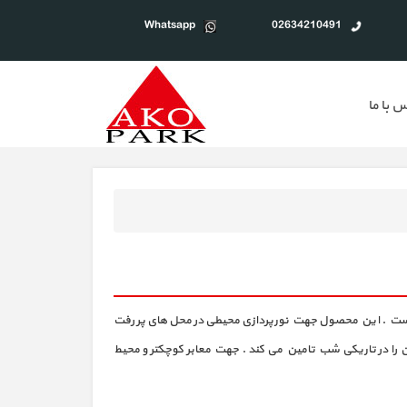
Whatsapp
02634210491
 با ما
ده است . این محصول جهت نورپردازی محیطی در محل های پر رفت
کن را در تاریکی شب تامین می کند . جهت معابر کوچکتر و محیط