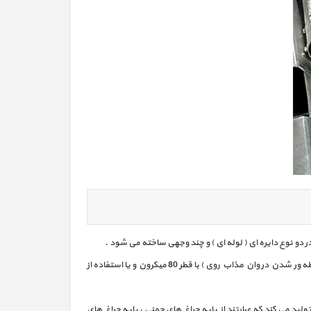
نحوه مونتاژ پایه ها هم بسته به نوع و سبک سفارش در دو نوع اورلپ و جوشکاری شده می باشد . پوشش بدنه سازه نیز در دو حالت گالوانیزه گرم ( غوطه ور شدن در وان مذاب روی ) با قطر 80 میکرون و یا استفاده از
لید می کند که عبارتند از پایه چراغ های چمنی ، پایه چراغ های