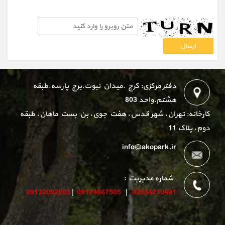
دفتر مرکزی: کرج .میدان نبوت.برج پارسه.طبقه
هشتم.واحد 803
کارخانه: تهران، شهر قدس، هفت جوی، بن بست ماهان، طبقه
دوم، پلاک 11
info@akopark.ir
شماره مدیریت :
09122092003
|
09124967505
|
02634210491