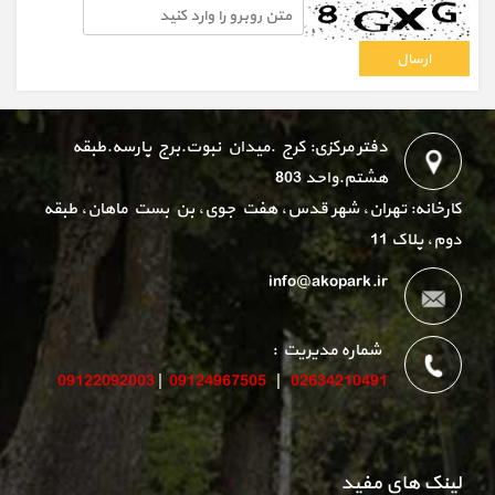
دفتر مرکزی: کرج .میدان نبوت.برج پارسه.طبقه
هشتم.واحد 803
کارخانه: تهران، شهر قدس، هفت جوی، بن بست ماهان، طبقه
دوم، پلاک 11
info@akopark.ir
شماره مدیریت :
09122092003
|
09124967505
|
02634210491
لینک های مفید