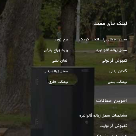
لینک های مفید
مجموعه بازی پلی اتیلن کودکان
برج نوری
سطل زباله گالوانیزه
پایه چراغ پارکی
کفپوش گرانولی
المان بتنی
گلدان بتنی
سطل زباله بتنی
نیمکت بتنی
نیمکت فلزی
آخرین مقالات
مشخصات سطل زباله گالوانیزه
کفپوش گرانولیت