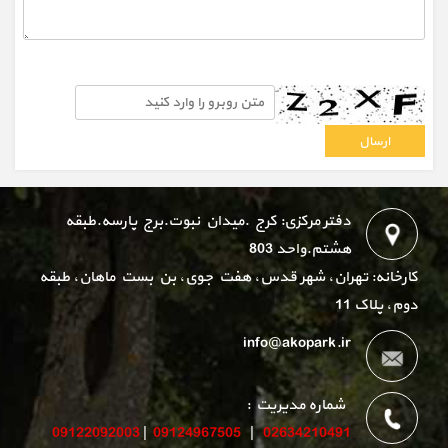
دفتر مرکزی: کرج .میدان نبوت.برج پارسه.طبقه
هشتم.واحد 803
کارخانه: تهران، شهر قدس، هفت جوی، بن بست ماهان، طبقه
دوم، پلاک 11
info@akopark.ir
شماره مدیریت :
09122092003
|
09124967505
|
02634210491