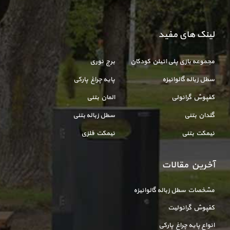
لینک های مفید
مجموعه بازی پلی اتیلن کودکان
برج نوری
سطل زباله گالوانیزه
پایه چراغ پارکی
کفپوش گرانولی
المان بتنی
گلدان بتنی
سطل زباله بتنی
نیمکت بتنی
نیمکت فلزی
آخرین مقالات
مشخصات سطل زباله گالوانیزه
کفپوش گرانولیت
انواع پایه چراغ پارکی