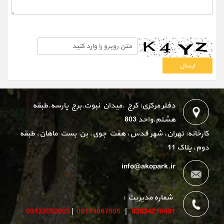
دفتر مرکزی: کرج .میدان نبوت.برج پارسه.طبقه
هشتم.واحد 803
کارخانه: تهران، شهر قدس، هفت جوی، بن بست ماهان، طبقه
دوم، پلاک 11
info@akopark.ir
شماره مدیریت :
09122092003
|
09124967505
|
02634210491