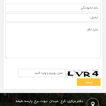
دفتر مرکزی: کرج .میدان نبوت.برج پارسه.طبقه