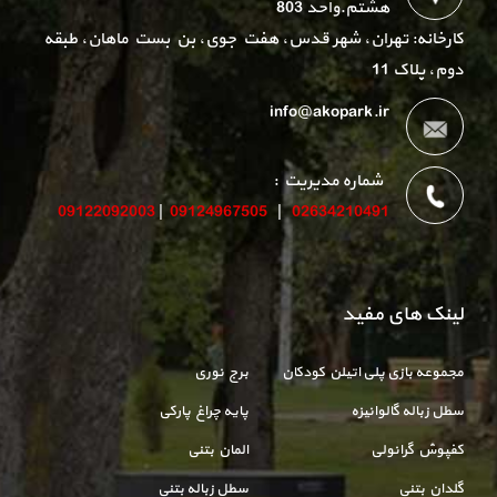
هشتم.واحد 803
کارخانه: تهران، شهر قدس، هفت جوی، بن بست ماهان، طبقه
دوم، پلاک 11
info@akopark.ir
شماره مدیریت :
09122092003
|
09124967505
|
02634210491
لینک های مفید
مجموعه بازی پلی اتیلن کودکان
برج نوری
سطل زباله گالوانیزه
پایه چراغ پارکی
کفپوش گرانولی
المان بتنی
گلدان بتنی
سطل زباله بتنی