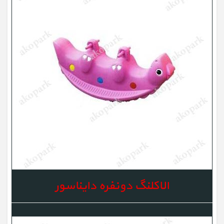
الاکلنگ دونفره دایناسور