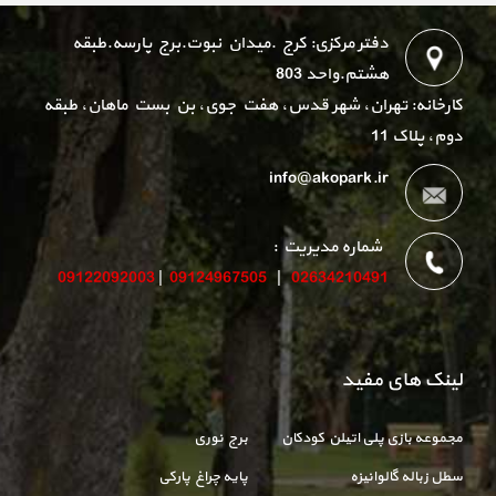
دفتر مرکزی: کرج .میدان نبوت.برج پارسه.طبقه
هشتم.واحد 803
کارخانه: تهران، شهر قدس، هفت جوی، بن بست ماهان، طبقه
دوم، پلاک 11
info@akopark.ir
شماره مدیریت :
09122092003
|
09124967505
|
02634210491
لینک های مفید
مجموعه بازی پلی اتیلن کودکان
برج نوری
سطل زباله گالوانیزه
پایه چراغ پارکی