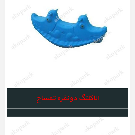
الاکلنگ دونفره تمساح