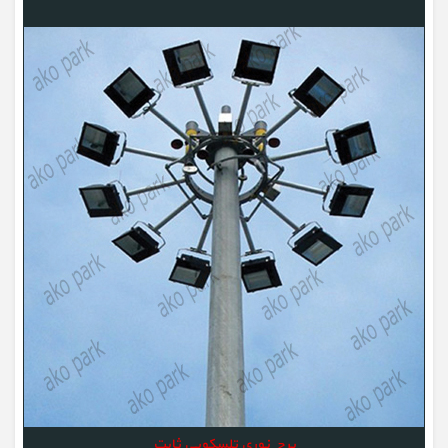
برج نوری تلسکوپی ثابت