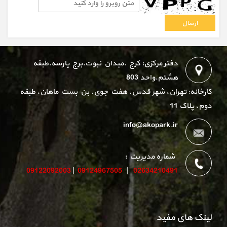
دفتر مرکزی: کرج .میدان نبوت.برج پارسه.طبقه
هشتم.واحد 803
کارخانه: تهران، شهر قدس، هفت جوی، بن بست ماهان، طبقه
دوم، پلاک 11
info@akopark.ir
شماره مدیریت :
09122092003
|
09124967505
|
02634210491
لینک های مفید