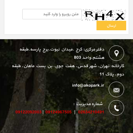
دفتر مرکزی: کرج .میدان نبوت.برج پارسه.طبقه
هشتم.واحد 803
کارخانه: تهران، شهر قدس، هفت جوی، بن بست ماهان، طبقه
دوم، پلاک 11
info@akopark.ir
شماره مدیریت :
09122092003
|
09124967505
|
02634210491