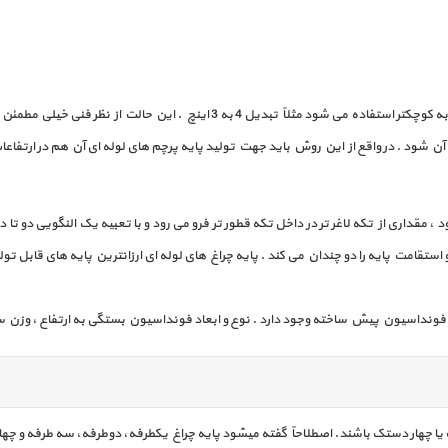
در حالت تبدیلی از یک تبدیل فولادی جهت اتصال لوله قطورتر به کوچکتر استفاده می ش
شود . در واقع از این روش باید جهت تولید پایه پرچم های لوله ای آن هم در ارتفاعا
 حالت اورلپ OVER LAP هم گفته می شود ، مقداری از تکه لاغر تر در داخل تکه قطور تر فرو می رود و با تعبیه 
استقامت پایه را دو چندان می کند . پایه چراغ های لوله ای ارزانترین پایه های قابل 
فونداسیون پیش ساخته وجود دارد . نوع و ابعاد فونداسیون بستگی به ارتفاع ، وزن ساز
 چهار دستک باشند. اصطلاحاً گفته میشود پایه چراغ یکطرفه، دوطرفه، سه طرفه و چهار 