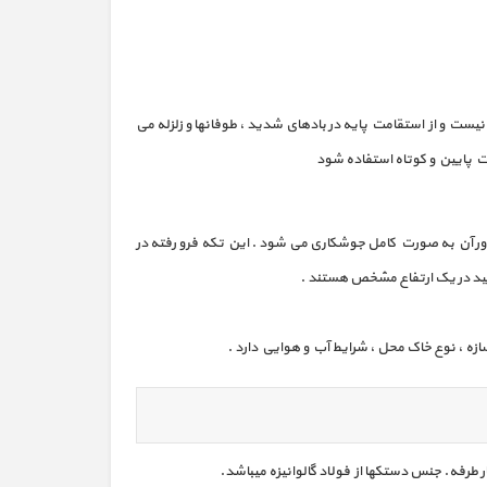
ود مثلاً تبدیل 4 به 3 اینچ . این حالت از نظر فنی خیلی مطمئن نیست و از استقامت پایه در بادهای شدید ، طوفانها و زلزله می
ت پایین و کوتاه استفاده شود
یک النگویی دو تا دور آن به صورت کامل جوشکاری می شود . این تکه فرو رفته در
تولید در یک ارتفاع مشخص هستند .
ه ، نوع خاک محل ، شرایط آب و هوایی دارد .
طرفه. جنس دستکها از فولاد گالوانیزه میباشد.