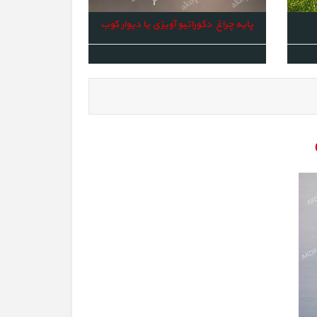
پایه چراغ دکوراتیو آویزی یا دیوار کوب