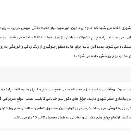
 شهری گفته می شود که علاوه بر تامین نور مورد نیاز محیط نقش مهمی در زیباسازی چهره
برخوردارند و به محل های مورد استفاده شان جلوه خاص 
تفاده می شود. بدنه این پایه چراغ ها به منظور جلوگیری از زنگ زدگی و خوردگی به ر
 وان مذاب روی پوشش داده می شود. )
ر جهت روشنایی و نورپردازی محوطه هایی همچون باغ ها، پل ها، ویلاها، پارک ها، ف
باسازی منظر شهری دارند. چراغ های دکوراتیو خیابانی قابلیت نصب انواع سرچراغی گازی 
 بازار به فروش می رسند. در طراحی و تولید این محصول تمامی استانداردهای روز دنیا 
 چراغ های دکوراتیو خیابانی به طول معمول 2 الی 15 متر می باشد.