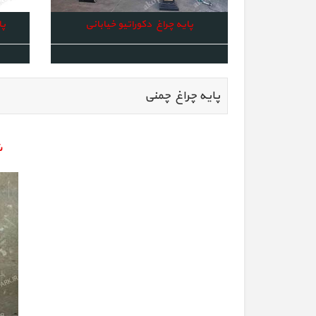
پایه چراغ دکوراتیو خیابانی
پا
پایه چراغ چمنی