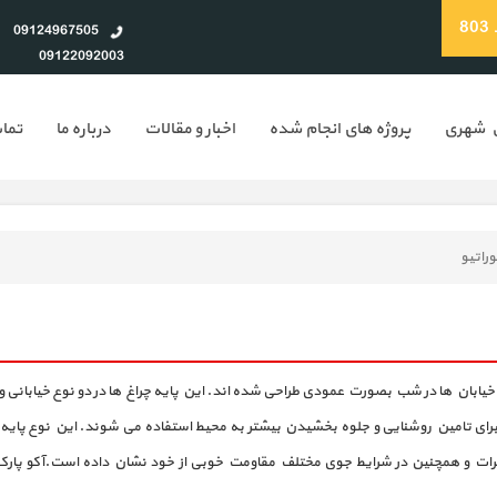
8
09124967505
09122092003
ن شهری
پروژه های انجام شده
اخبار و مقالات
درباره ما
تماس
وراتیو
یابان ها در شب بصورت عمودی طراحی شده اند. این پایه چراغ ها در دو نوع خیابانی و دک
ای تامین روشنایی و جلوه بخشیدن بیشتر به محیط استفاده می شوند. این نوع پایه چر
 و ورود حشرات و همچنین در شرایط جوی مختلف مقاومت خوبی از خود نشان داده است.آکو پارک