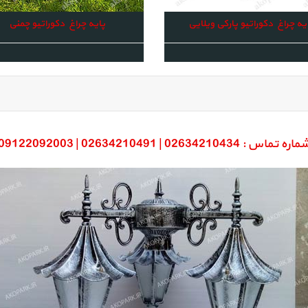
یه چراغ دکوراتیو پارکی ویلایی
پایه چراغ دکوراتیو چمنی