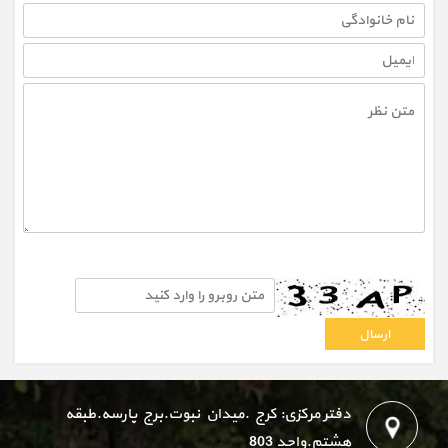
دفتر مرکزی: کرج .میدان نبوت.برج پارسه.طبقه
هشتم.واحد 803