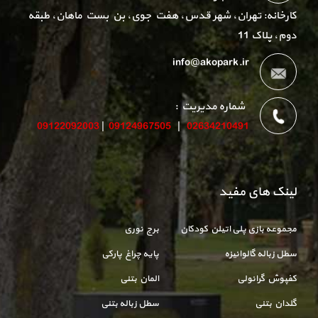
کارخانه: تهران، شهر قدس، هفت جوی، بن بست ماهان، طبقه
دوم، پلاک 11
info@akopark.ir
شماره مدیریت :
09122092003
|
09124967505
|
02634210491
لینک های مفید
مجموعه بازی پلی اتیلن کودکان
برج نوری
سطل زباله گالوانیزه
پایه چراغ پارکی
کفپوش گرانولی
المان بتنی
گلدان بتنی
سطل زباله بتنی