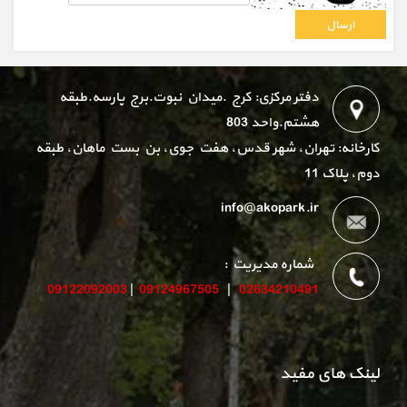
دفتر مرکزی: کرج .میدان نبوت.برج پارسه.طبقه
هشتم.واحد 803
کارخانه: تهران، شهر قدس، هفت جوی، بن بست ماهان، طبقه
دوم، پلاک 11
info@akopark.ir
شماره مدیریت :
09122092003
|
09124967505
|
02634210491
لینک های مفید