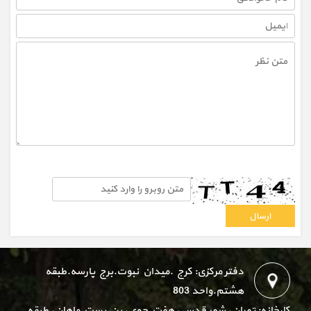
دفتر مرکزی: کرج .میدان نبوت.برج پارسه.طبقه
هشتم.واحد 803
کارخانه: تهران، شهر قدس، هفت جوی، بن بست ماهان، طبقه