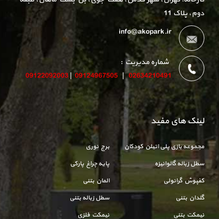
دوم، پلاک 11
info@akopark.ir
شماره مدیریت :
09122092003
|
09124967505
|
02634210491
لینک های مفید
مجموعه بازی پلی اتیلن کودکان
برج نوری
سطل زباله گالوانیزه
پایه چراغ پارکی
کفپوش گرانولی
المان بتنی
گلدان بتنی
سطل زباله بتنی
نیمکت بتنی
نیمکت فلزی