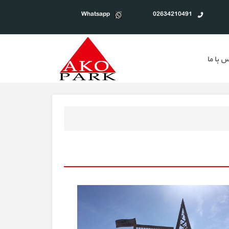
Whatsapp
02634210491
 با ما