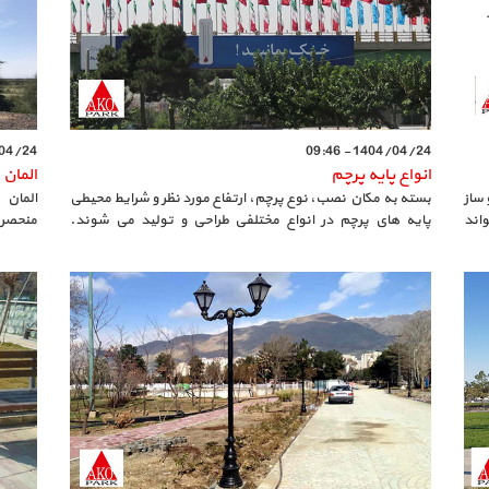
4 - 09:25
1404/04/24 - 09:46
انواع پایه پرچم
المان
ساز
بسته به مکان نصب، نوع پرچم، ارتفاع مورد نظر و شرایط محیطی
المان‌
واند
پایه‌ های پرچم در انواع مختلفی طراحی و تولید می‌ شوند.
منحصر‌
انتخاب پایه‌ ی مناسب تأثیر زیادی در دوام، زیبایی و عملکرد
به شما
صحیح پرچم دارد. چه در فضای شهری
مناسب و