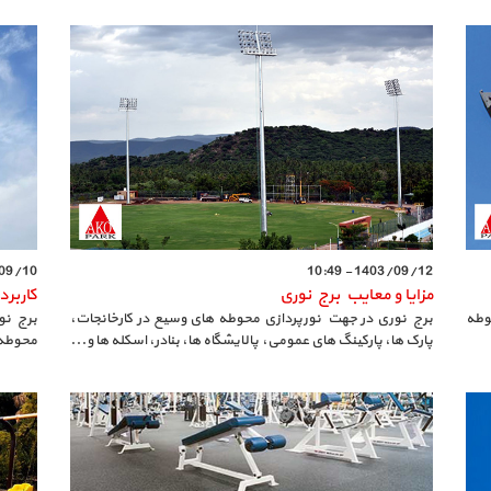
0 - 11:15
1403/09/12 - 10:49
مزایا و معایب برج نوری
کاربرد
وطه
برج نوری در جهت نورپردازی محوطه های وسیع در کارخانجات،
برج نو
پارک ها، پارکینگ های عمومی، پالایشگاه ها، بنادر، اسکله ها و...
محوطه 
نصب می شود.