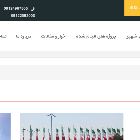
8
09124967505
09122092003
ن شهری
پروژه های انجام شده
اخبار و مقالات
درباره ما
تماس