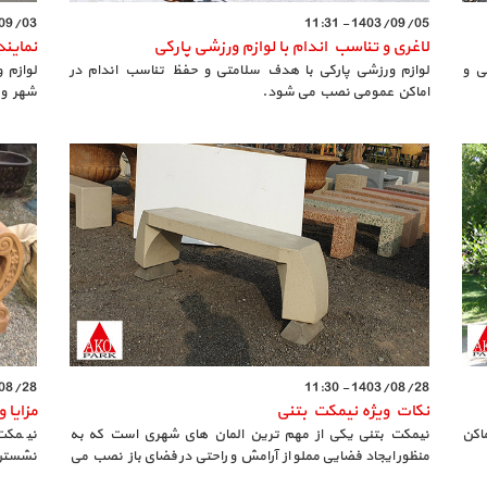
3 - 11:12
1403/09/05 - 11:31
لاغری و تناسب اندام با لوازم ورزشی پارکی
نماین
ی و
لوازم ورزشی پارکی با هدف سلامتی و حفظ تناسب اندام در
لوازم 
اماکن عمومی نصب می شود.
شهرون
سلامت 
8 - 11:27
1403/08/28 - 11:30
نکات ویژه نیمکت بتنی
مزایا 
ماکن
نیمکت بتنی یکی از مهم ترین المان های شهری است که به
نیمکت 
منظور ایجاد فضایی مملو از آرامش و راحتی در فضای باز نصب می
نشستن،
شود.
استفاده