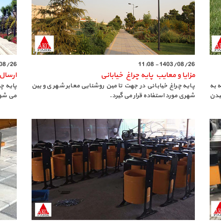
6 - 11:05
1403/08/26 - 11:08
مزایا و معایب پایه چراغ خیابانی
ارسال 
 به
پایه چراغ خیابانی در جهت تامین روشنایی معابر شهری و بین
پایه چ
یدن
شهری مورد استفاده قرار می گیرد.
می شود 
اتوبان 