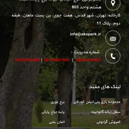
هشتم.واحد 803
کارخانه: تهران، شهر قدس، هفت جوی، بن بست ماهان، طبقه
دوم، پلاک 11
info@akopark.ir
شماره مدیریت :
09122092003
|
09124967505
|
02634210491
لینک های مفید
مجموعه بازی پلی اتیلن کودکان
برج نوری
سطل زباله گالوانیزه
پایه چراغ پارکی
کفپوش گرانولی
المان بتنی