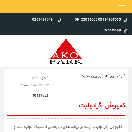
02634210491
09124967505 09122092003
Whatsapp
گروه خبري :
اخبار پایین سایت
تاريخ انتشار :
1401/02/12 - 15:55
كد :
10121
کفپوش گرانولیت
کفپوش گرانولیت ابتدا از زباله های بازیافتی لاستیک تولید شد و