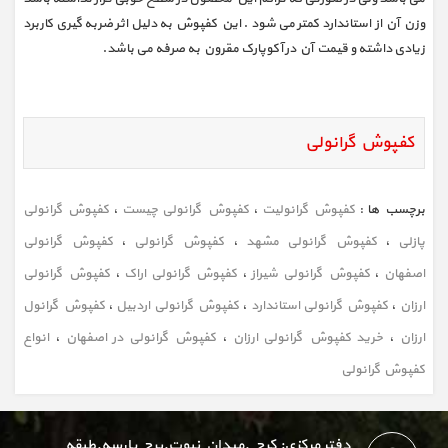
وزن آن از استاندارد کمتر می شود . این کفپوش به دلیل اثر ضربه گیری کاربرد
زیادی داشته و قیمت آن در آکوپارک مقرون به صرفه می باشد.
کفپوش گرانولی
برچسب ها :
کفپوش گرانولیت
،
کفپوش گرانولی چیست
،
کفپوش گرانولی
پازلی
،
کفپوش گرانولی مشهد
،
کفپوش گرانولی
،
کفپوش گرانولی
اصفهان
،
کفپوش گرانولی شیراز
،
کفپوش گرانولی اراک
،
کفپوش گرانولی
ارزان
،
کفپوش گرانولی استاندارد
،
کفپوش گرانولی اردبیل
،
کفپوش گرانول
ارزان
،
خرید کفپوش گرانولی ارزان
،
کفپوش گرانولی در اصفهان
،
انواع
کفپوش گرانولی
دفتر مرکزی: کرج .میدان نبوت.برج پارسه.طبقه