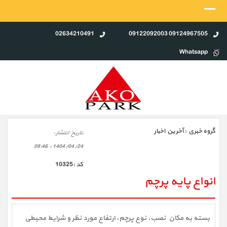
02634210491
09124967505 09122092003
Whatsapp
گروه خبري :
آخرین اخبار
تاريخ انتشار :
1404/04/24 - 09:46
كد :
10325
انواع پایه پرچم
بسته به مکان نصب، نوع پرچم، ارتفاع مورد نظر و شرایط محیطی