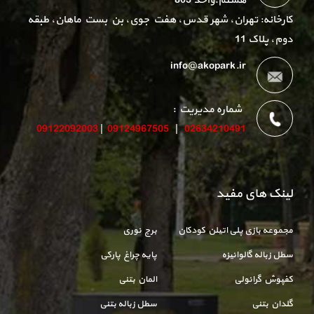
هشتم.واحد 803
کارخانه: تهران، شهر قدس، هفت جوی، بن بست ماهان، طبقه
دوم، پلاک 11
info@akopark.ir
شماره مدیریت :
09122092003
|
09124967505
|
02634210491
لینک های مفید
مجموعه بازی پلی اتیلن کودکان
برج نوری
سطل زباله گالوانیزه
پایه چراغ پارکی
کفپوش گرانولی
المان بتنی
گلدان بتنی
سطل زباله بتنی