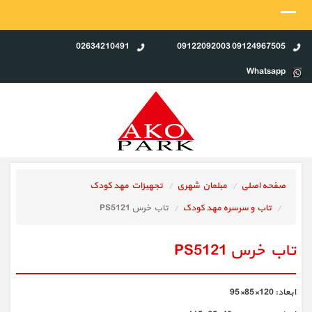
02634210491
09124967505 09122092003
Whatsapp
صفحه اصلی
مبلمان شهری
تجهیزات مهد کودک
تاب و سرسره مهد کودک
تاب خرس PS5121
تاب خرس PS5121
ابعاد: 120×85×95