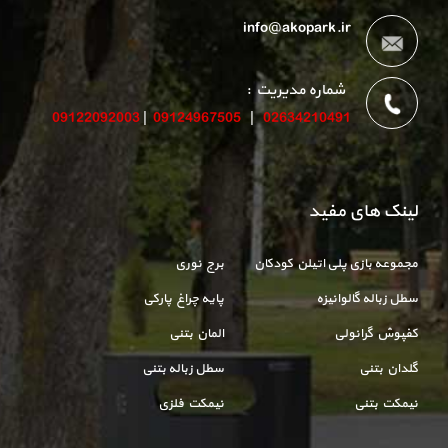
info@akopark.ir
شماره مدیریت :
09122092003
|
09124967505
|
02634210491
لینک های مفید
مجموعه بازی پلی اتیلن کودکان
برج نوری
سطل زباله گالوانیزه
پایه چراغ پارکی
کفپوش گرانولی
المان بتنی
گلدان بتنی
سطل زباله بتنی
نیمکت بتنی
نیمکت فلزی