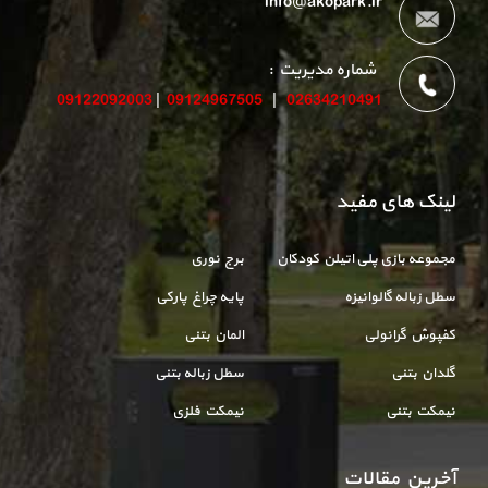
info@akopark.ir
شماره مدیریت :
09122092003
|
09124967505
|
02634210491
لینک های مفید
مجموعه بازی پلی اتیلن کودکان
برج نوری
سطل زباله گالوانیزه
پایه چراغ پارکی
کفپوش گرانولی
المان بتنی
گلدان بتنی
سطل زباله بتنی
نیمکت بتنی
نیمکت فلزی
آخرین مقالات