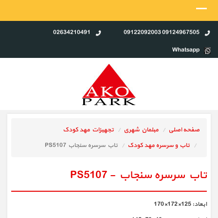
02634210491
09124967505 09122092003
Whatsapp
صفحه اصلی
مبلمان شهری
تجهیزات مهد کودک
تاب و سرسره مهد کودک
تاب سرسره سنجاب PS5107
تاب سرسره سنجاب - PS5107
ابعاد: 125×172×170