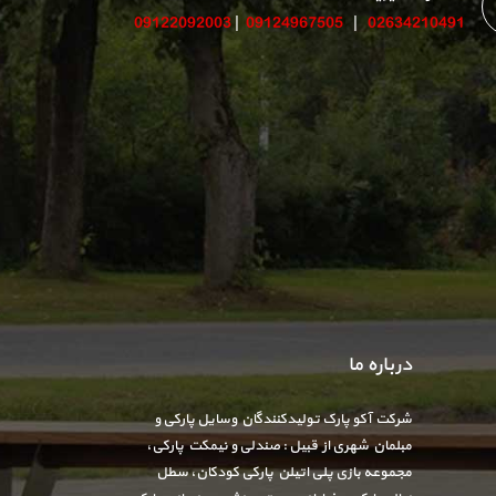
09122092003
|
09124967505
|
02634210491
درباره ما
شرکت آکو پارک تولیدکنندگان وسایل پارکی و
مبلمان شهری از قبیل : صندلی و نیمکت پارکی،
مجموعه بازی پلی اتیلن پارکی کودکان، سطل