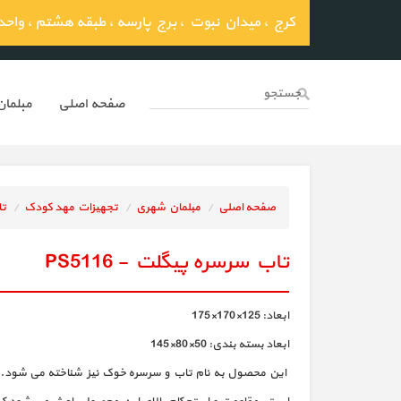
کرج ، میدان نبوت ، برج پارسه ، طبقه هشتم ، واحد 03
صفحه اصلي
مبلما
صفحه اصلی
مبلمان شهری
تجهیزات مهد کودک
تا
تاب سرسره پیگلت - PS5116
ابعاد: 125×170×175
ابعاد بسته بندی: 50×80×145