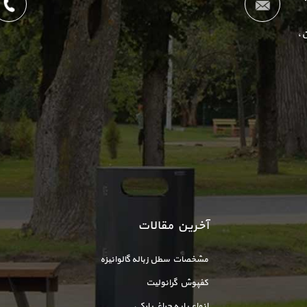
،
آخرین مقالات
مشخصات سطل زباله گالوانیزه
کفپوش گرانولیت
انواع پایه چراغ پارکی