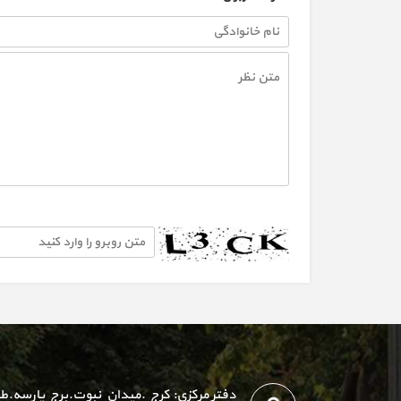
دفتر مرکزی: کرج .میدان نبوت.برج پارسه.ط