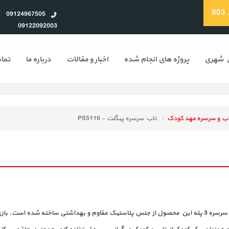
8
09124967505
09122092003
ن شهری
پروژه های انجام شده
اخبار و مقالات
درباره ما
تماس
ب و سرسره مهد کودک
تاب سرسره پیگلت - PS5116