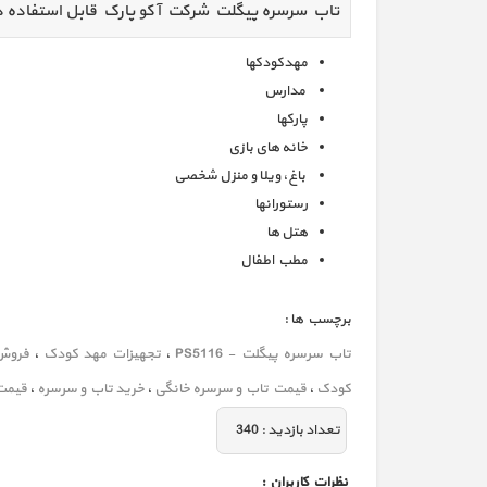
تاب سرسره پیگلت شرکت آکو پارک قابل استفاده د
مهدکودکها
مدارس
پارکها
خانه های بازی
باغ، ویلا و منزل شخصی
رستورانها
هتل ها
مطب اطفال
برچسب ها :
تاب سرسره پیگلت - PS5116
،
تجهیزات مهد کودک
،
فروش
کودک
،
قیمت تاب و سرسره خانگی
،
خرید تاب و سرسره
،
قیمت 
تعداد بازديد :
340
نظرات كاربران :